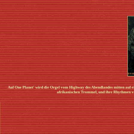
Auf One Planet' wird die Orgel vom Highway des Abendlandes mitten auf ei
afrikanischen Trommel, und ihre Rhythmen ve