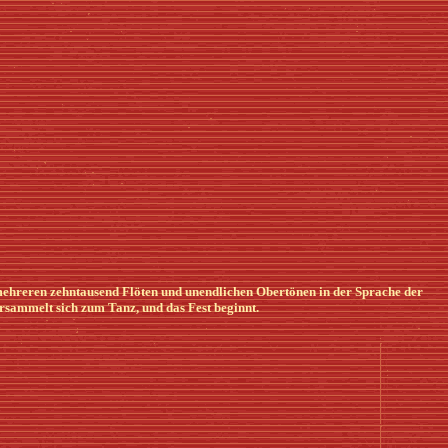
 mehreren zehntausend Flöten und unendlichen Obertönen in der Sprache der
sammelt sich zum Tanz, und das Fest beginnt.