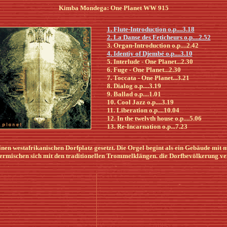
Kimba Mondega: One Planet WW 915
1. Flute-Introduction o.p....3.18
2. La Danse des Feticheurs o.p....2.52
3. Organ-Introduction o.p....2.42
4. Identiy of Djembé o.p....3.10
5. Interlude - One Planet...2.30
6. Fuge - One Planet...2.30
7. Toccata - One Planet...3.21
8. Dialog o.p....3.19
9. Ballad o.p....1.01
10. Cool Jazz o.p....3.19
11. Liberation o.p....10.04
12. In the twelvth house o.p....5.06
13. Re-Incarnation o.p...7.23
nen westafrikanischen Dorfplatz gesetzt. Die Orgel begint als ein Gebäude mit
rmischen sich mit den traditionellen Trommelklängen. die Dorfbevölkerung ver