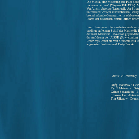
Die Musik, eine Mischung aus Pulp ficti
französische Frau" (Wagnier D/F 1995). Mi
Vor Allem: absolute Tanzmusik. An Strom
unterschiedlichstem musikalischen Backg
beeindruckende Gesangstitel in schönstem 
Pracht der russischen Musik, öffnen uns
Fünf Unzertrennliche wanderten noch zu s
verdingt auf einem Schiff der Marine die 
der Insel Machorka Tabakistan gegründete
der Auflösung der UdSSR (Sowjetunion) f
Unterwegs lebten sie von Straßenmusik un
angesagtes Festival- und Party-Projekt
Aktuelle Besetzung:
Oljég Matrosov : Gesan
Kyrill Matrosov : Gei
Geiner Sabaschkin : B
Sibirian Joe : Akkord
Tim Uljanow : Drums