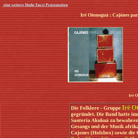
eine weitere Dudu Tucci Präsentation
Iré Otonoguá : Cajónes p
Iré O
Iré 
Die Folklore - Gruppe
gegründet. Die Band hatte im
Santeria Akukuá zu bewahren
Gesangs und der Musik afrik
Cajones (Holzbox) sowie die 