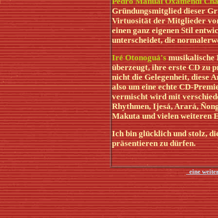
Pedro Manual Oxamendi
Ch
Gründungsmitglied dieser Grup
Virtuosität der Mitglieder v
einen ganz eigenen Stil entwi
unterscheidet, die normalerwe
Iré Otonoguá's
musikalische 
überzeugt, ihre erste CD zu p
nicht die Gelegenheit, diese 
also um eine echte CD-Premie
vermischt wird mit verschied
Rhythmen, Ijesá, Arará, Ñong
Makuta und vielen weiteren E
Ich bin glücklich und stolz, 
präsentieren zu dürfen.
eine weite