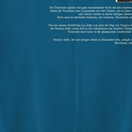
Die Trommler spielen eine ganz entscheidende Rolle bei den rituellen
halten die Trommler eine Zwiesprache mit den Tänzern, die in ihren
und Geister werden in diesen heiligen Zerem
Doch auch zu familiären Anlässen, bei Geburten, Hochzeiten und
Wie bei seinem (Stief)Vater Aja Addy war auch der Weg von Nyanyo Ad
der Nyanyo Addo schon früh in die Geheimnisse des rituellen Tromme
Trommler noch heute in der ghanaischen Gesellschaft sp
Nyanyo Addo, der seit einigen Jahren in Düsseldorf lebt, schöpft 
Rhythmen, mit 