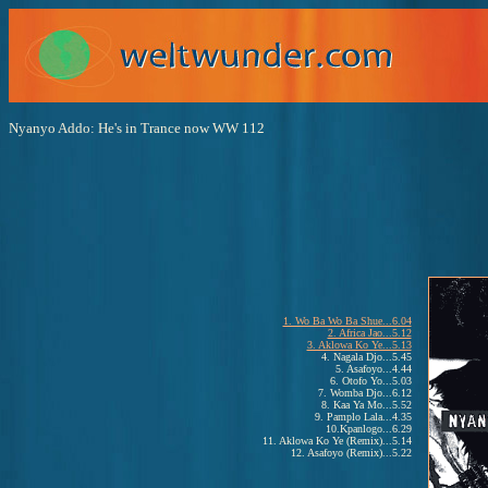
Nyanyo Addo: He's in Trance now WW 112
1. Wo Ba Wo Ba Shue...6.04
2. Africa Jao...5.12
3. Aklowa Ko Ye...5.13
4. Nagala Djo...5.45
5. Asafoyo...4.44
6. Otofo Yo...5.03
7. Womba Djo...6.12
8. Kaa Ya Mo...5.52
9. Pamplo Lala...4.35
10.Kpanlogo...6.29
11. Aklowa Ko Ye (Remix)...5.14
12. Asafoyo (Remix)...5.22